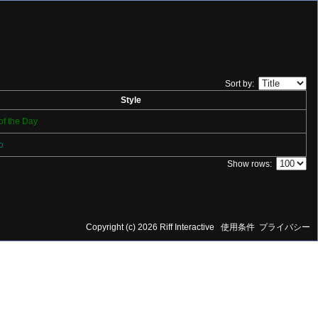
Sort by:
Style
of the Day
o
Show rows:
Copyright (c) 2026 Riff Interactive
使用条件
プライバシー