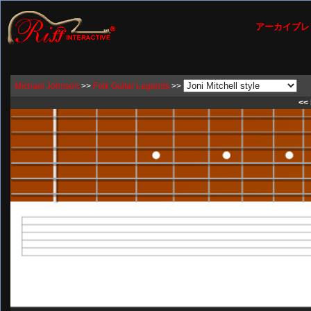
アーカイブレ
Michael Johnson
>>
Folk Guitar Legends
>>
<< 