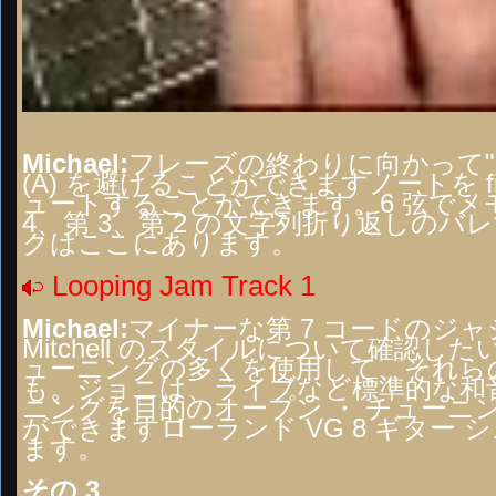
Michael:
フレーズの終わりに向かって"
(A) を避けることができますノートを f
ュートすることができます。6 弦でメ
4、第 3、第 2 の文字列折り返しの
クはここにあります。
Looping Jam Track 1
Michael:
マイナーな第 7 コードのジャ
Mitchell のスタイルについて確認
ューニングの多くを使用して、それらの
も。ジョニは、ライブなど標準的な和
ニングを目的のオープン ・ チュー
ができますローランド VG 8 ギター
ます。
その 3