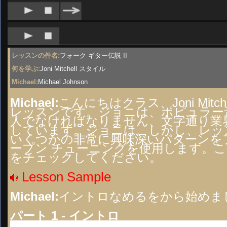
レッスンの件名:
フォーク ギター伝説 II
何を学ぶ:
Joni Mitchell スタイル
Michael:
Michael Johnson
Michael:
こんにちはクラス、Joni Mi
レッスンです。ジョニは、ポピュラー
人でなければなりません、文字通り業
しています。ジョニは、しかし、レッ
いくつかの非常に興味深いパターンを
ープン チューニングを使用します。
をチェックしてください。
Lesson Sample
Michael:
イントロなめるをから始めま
パート 1 - イントロ