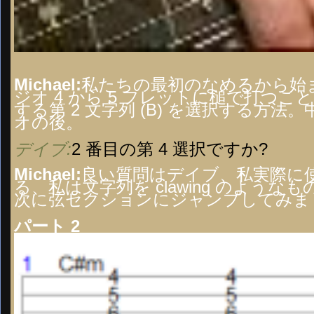
Michael:
私たちの最初のなめるから始ま
ジオ 4 から 5 フレットに槌で打つこ
する第 2 文字列 (B) を選択する方
オの後。
デイブ:
2 番目の第 4 選択ですか?
Michael:
良い質問はデイブ、私実際に
る、私は文字列を clawing のよ
次に弦セクションにジャンプしてみま
パート 2